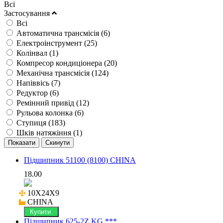
Всі
Застосування
Всі
Автоматична трансмісія (
6
)
Електроінструмент (
25
)
Колінвал (
1
)
Компресор кондиціонера (
20
)
Механічна трансмісія (
124
)
Напіввісь (
7
)
Редуктор (
6
)
Ремінний привід (
12
)
Рульова колонка (
6
)
Ступиця (
183
)
Шків натяжіння (
1
)
Підшипник 51100 (8100) CHINA
18.00
10X24X9

CHINA
Купити
Підшипник 625-2Z KG ***