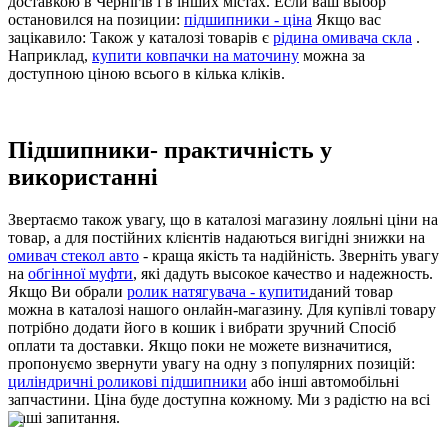
доставкою в Чернігів і в інших містах. Если ваш выбор
остановился на позиции:
підшипники - ціна
Якщо вас
зацікавило: Також у каталозі товарів є
рідина омивача скла
.
Наприклад,
купити ковпачки на маточину
можна за
доступною ціною всього в кілька кліків.
Підшипники- практичність у
використанні
Звертаємо також увагу, що в каталозі магазину лояльні ціни на
товар, а для постійних клієнтів надаються вигідні знижки на
омивач стекол авто
- краща якість та надійність. Зверніть увагу
на
обгінної муфти
, які дадуть высокое качество и надежность.
Якщо Ви обрали
ролик натягувача - купити
даний товар
можна в каталозі нашого онлайн-магазину. Для купівлі товару
потрібно додати його в кошик і вибрати зручний Спосіб
оплати та доставки. Якщо поки не можете визначитися,
пропонуємо звернути увагу на одну з популярних позицій:
циліндричні роликові підшипники
або інші автомобільні
запчастини. Ціна буде доступна кожному. Ми з радістю на всі
Ваші запитання.