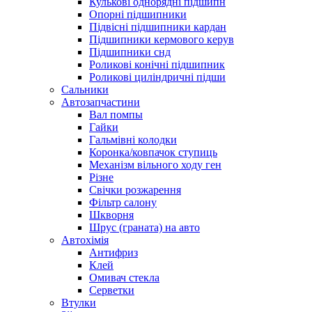
Кулькові однорядні підшипн
Опорні підшипники
Підвісні підшипники кардан
Підшипники кермового керув
Підшипники снд
Роликові конічні підшипник
Роликові циліндричні підши
Сальники
Автозапчастини
Вал помпы
Гайки
Гальмівні колодки
Коронка/ковпачок ступиць
Механізм вільного ходу ген
Різне
Свічки розжарення
Фільтр салону
Шкворня
Шрус (граната) на авто
Автохімія
Антифриз
Клей
Омивач стекла
Серветки
Втулки