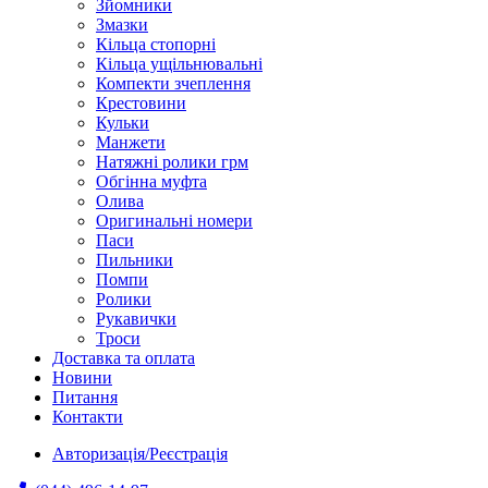
Зйомники
Змазки
Кільца стопорні
Кільца ущільнювальні
Компекти зчеплення
Крестовини
Кульки
Манжети
Натяжні ролики грм
Обгінна муфта
Олива
Оригинальні номери
Паси
Пильники
Помпи
Ролики
Рукавички
Троси
Доставка та оплата
Новини
Питання
Контакти
Авторизація/Реєстрація