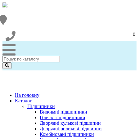
0
На головну
Каталог
Підшипники
Вижимні підшипники
Голчасті підшипники
Дворядні кулькові підшипни
Дворядні роликові підшипни
Комбіновані підшипники