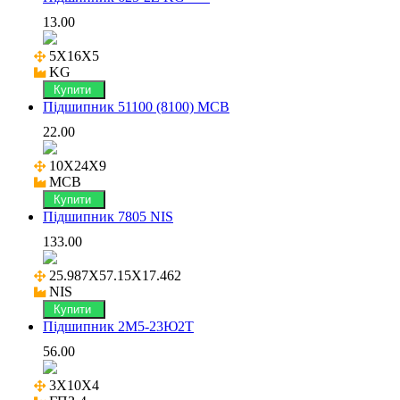
13.00
5X16X5

KG
Купити
Підшипник 51100 (8100) MCB
22.00
10X24X9

MCB
Купити
Підшипник 7805 NIS
133.00
25.987X57.15X17.462

NIS
Купити
Підшипник 2М5-23Ю2Т
56.00
3X10X4
