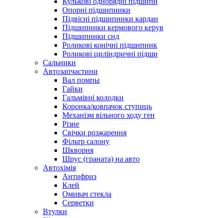
Кулькові однорядні підшипн
Опорні підшипники
Підвісні підшипники кардан
Підшипники кермового керув
Підшипники снд
Роликові конічні підшипник
Роликові циліндричні підши
Сальники
Автозапчастини
Вал помпы
Гайки
Гальмівні колодки
Коронка/ковпачок ступиць
Механізм вільного ходу ген
Різне
Свічки розжарення
Фільтр салону
Шкворня
Шрус (граната) на авто
Автохімія
Антифриз
Клей
Омивач стекла
Серветки
Втулки