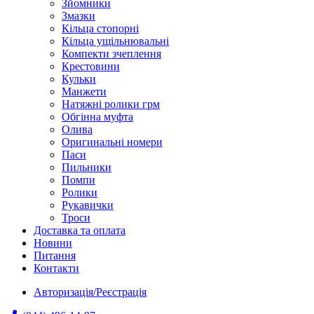
Зйомники
Змазки
Кільца стопорні
Кільца ущільнювальні
Компекти зчеплення
Крестовини
Кульки
Манжети
Натяжні ролики грм
Обгінна муфта
Олива
Оригинальні номери
Паси
Пильники
Помпи
Ролики
Рукавички
Троси
Доставка та оплата
Новини
Питання
Контакти
Авторизація/Реєстрація