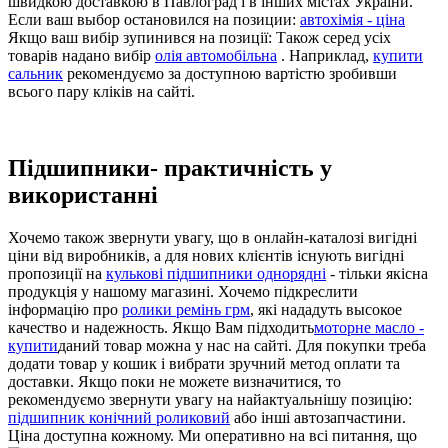
швидкою доставкою в Павлоград і в інших містах України.
Если ваш выбор остановился на позиции:
автохімія - ціна
Якщо ваш вибір зупинився на позиції: Також серед усіх
товарів надано вибір
олія автомобільна
. Наприклад,
купити
сальник
рекомендуємо за доступною вартістю зробивши
всього пару кліків на сайті.
Підшипники- практичність у
використанні
Хочемо також звернути увагу, що в онлайн-каталозі вигідні
ціни від виробників, а для нових клієнтів існують вигідні
пропозиції на
кулькові підшипники однорядні
- тільки якісна
продукція у нашому магазині. Хочемо підкреслити
інформацію про
ролики ремінь грм
, які нададуть высокое
качество и надежность. Якщо Вам підходить
моторне масло -
купити
даний товар можна у нас на сайті. Для покупки треба
додати товар у кошик і вибрати зручний метод оплати та
доставки. Якщо поки не можете визначитися, то
рекомендуємо звернути увагу на найактуальнішу позицію:
підшипник конічний роликовий
або інші автозапчастини.
Ціна доступна кожному. Ми оперативно на всі питання, що