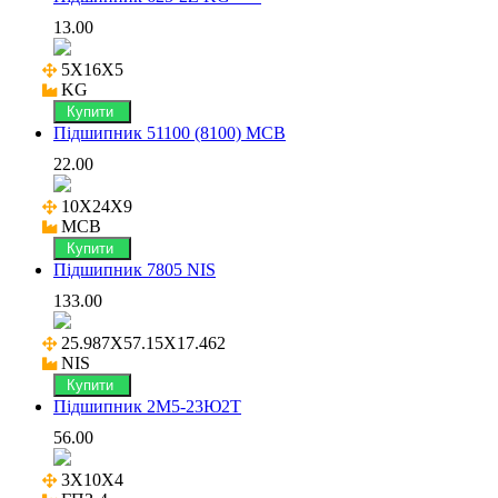
13.00
5X16X5

KG
Купити
Підшипник 51100 (8100) MCB
22.00
10X24X9

MCB
Купити
Підшипник 7805 NIS
133.00
25.987X57.15X17.462

NIS
Купити
Підшипник 2М5-23Ю2Т
56.00
3X10X4
