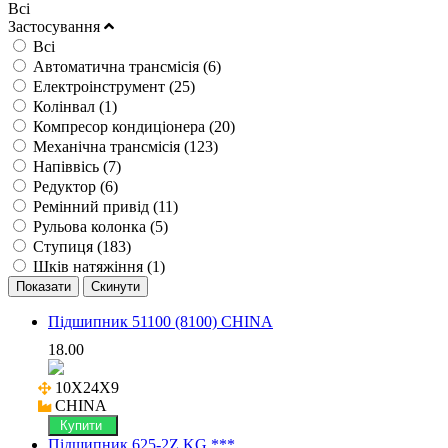
Всі
Застосування
Всі
Автоматична трансмісія (
6
)
Електроінструмент (
25
)
Колінвал (
1
)
Компресор кондиціонера (
20
)
Механічна трансмісія (
123
)
Напіввісь (
7
)
Редуктор (
6
)
Ремінний привід (
11
)
Рульова колонка (
5
)
Ступиця (
183
)
Шків натяжіння (
1
)
Підшипник 51100 (8100) CHINA
18.00
10X24X9

CHINA
Купити
Підшипник 625-2Z KG ***