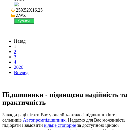
25X52X16.25

ZWZ
Купити
Назад
1
2
3
4
2026
Вперед
Підшипники - підвищена надійність та
практичність
Завжди раді вітати Вас у оналйн-каталозі підшипників та
сальників
Автопромпідшипник.
Надаємо для Вас можливість
підібрати і замовити
кільце стопорне
за доступною ціноюі