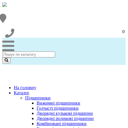
0
На головну
Каталог
Підшипники
Вижимні підшипники
Голчасті підшипники
Дворядні кулькові підшипни
Дворядні роликові підшипни
Комбіновані підшипники