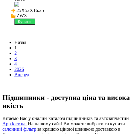
25X52X16.25

ZWZ
Купити
Назад
1
2
3
4
2026
Вперед
Підшипники - доступна ціна та висока
якість
Вітаємо Вас у оналйн-каталозі підшипників та автозапчастин -
App.kiev.ua.
На нашому сайті Ви можете вибрати та купити
салонний фільтр
за кращою ціноюі швидкою доставкою в