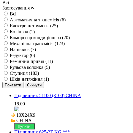
Всі
Застосування
Всі
Автоматична трансмісія (
6
)
Електроінструмент (
25
)
Колінвал (
1
)
Компресор кондиціонера (
20
)
Механічна трансмісія (
123
)
Напіввісь (
7
)
Редуктор (
6
)
Ремінний привід (
11
)
Рульова колонка (
5
)
Ступиця (
183
)
Шків натяжіння (
1
)
Підшипник 51100 (8100) CHINA
18.00
10X24X9

CHINA
Купити
Підшипник 625-2Z KG ***