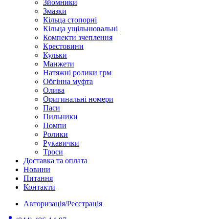
Зйомники
Змазки
Кільца стопорні
Кільца ущільнювальні
Компекти зчеплення
Крестовини
Кульки
Манжети
Натяжні ролики грм
Обгінна муфта
Олива
Оригинальні номери
Паси
Пильники
Помпи
Ролики
Рукавички
Троси
Доставка та оплата
Новини
Питання
Контакти
Авторизація/Реєстрація