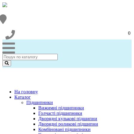
0
На головну
Каталог
Підшипники
Вижимні підшипники
Голчасті підшипники
Дворядні кулькові підшипни
Дворядні роликові підшипни
Комбіновані підшипники