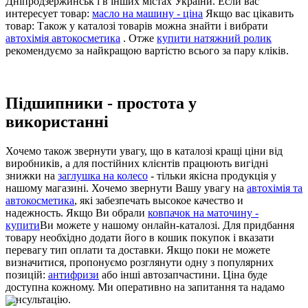
Дніпродзержинськ і в інших містах України. Если вас
интересует товар:
масло на машину - ціна
Якщо вас цікавить
товар: Також у каталозі товарів можна знайти і вибрати
автохімія автокосметика
. Отже
купити натяжний ролик
рекомендуємо за найкращою вартістю всього за пару кліків.
Підшипники - простота у
використанні
Хочемо також звернути увагу, що в каталозі кращі ціни від
виробників, а для постійних клієнтів працюють вигідні
знижки на
заглушка на колесо
- тільки якісна продукція у
нашому магазині. Хочемо звернути Вашу увагу на
автохімія та
автокосметика
, які забезпечать высокое качество и
надежность. Якщо Ви обрали
ковпачок на маточину -
купити
Ви можете у нашому онлайн-каталозі. Для придбання
товару необхідно додати його в кошик покупок і вказати
перевагу тип оплати та доставки. Якщо поки не можете
визначитися, пропонуємо розглянути одну з популярних
позицій:
антифризи
або інші автозапчастини. Ціна буде
доступна кожному. Ми оперативно на запитання та надамо
консультацію.