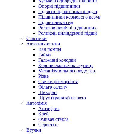
Кулькові однорядні підшипн
Опорні підшипники
Підвісні підшипники кардан
Підшипники кермового керув
Підшипники снд
Роликові конічні підшипник
Роликові циліндричні підши
Сальники
Автозапчастини
Вал помпы
Гайки
Гальмівні колодки
Коронка/ковпачок ступиць
Механізм вільного ходу ген
Різне
Свічки розжарення
Фільтр салону
Шкворня
Шрус (граната) на авто
Автохімія
Антифриз
Клей
Омивач стекла
Серветки
Втулки