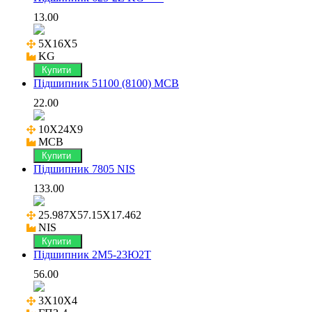
13.00
5X16X5

KG
Купити
Підшипник 51100 (8100) MCB
22.00
10X24X9

MCB
Купити
Підшипник 7805 NIS
133.00
25.987X57.15X17.462

NIS
Купити
Підшипник 2М5-23Ю2Т
56.00
3X10X4
