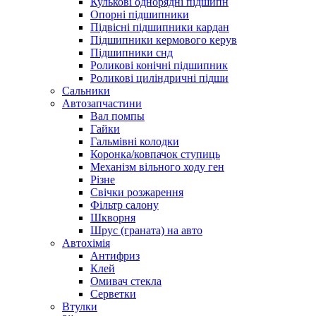
Кулькові однорядні підшипн
Опорні підшипники
Підвісні підшипники кардан
Підшипники кермового керув
Підшипники снд
Роликові конічні підшипник
Роликові циліндричні підши
Сальники
Автозапчастини
Вал помпы
Гайки
Гальмівні колодки
Коронка/ковпачок ступиць
Механізм вільного ходу ген
Різне
Свічки розжарення
Фільтр салону
Шкворня
Шрус (граната) на авто
Автохімія
Антифриз
Клей
Омивач стекла
Серветки
Втулки