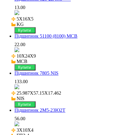
13.00
5X16X5

KG
Купити
Підшипник 51100 (8100) MCB
22.00
10X24X9

MCB
Купити
Підшипник 7805 NIS
133.00
25.987X57.15X17.462

NIS
Купити
Підшипник 2М5-23Ю2Т
56.00
3X10X4
