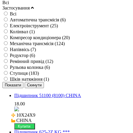
Всі
Застосування
Всі
Автоматична трансмісія (
6
)
Електроінструмент (
25
)
Колінвал (
1
)
Компресор кондиціонера (
20
)
Механічна трансмісія (
124
)
Напіввісь (
7
)
Редуктор (
6
)
Ремінний привід (
12
)
Рульова колонка (
6
)
Ступиця (
183
)
Шків натяжіння (
1
)
Підшипник 51100 (8100) CHINA
18.00
10X24X9

CHINA
Купити
Підшипник 625-2Z KG ***