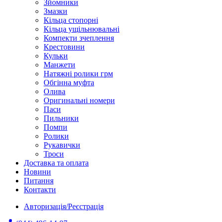
Зйомники
Змазки
Кільца стопорні
Кільца ущільнювальні
Компекти зчеплення
Крестовини
Кульки
Манжети
Натяжні ролики грм
Обгінна муфта
Олива
Оригинальні номери
Паси
Пильники
Помпи
Ролики
Рукавички
Троси
Доставка та оплата
Новини
Питання
Контакти
Авторизація/Реєстрація