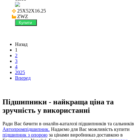
25X52X16.25

ZWZ
Купити
Назад
1
2
3
4
2025
Вперед
Підшипники - найкраща ціна та
зручність у використанні
Ради Вас бачити в оналйн-каталозі підшипників та сальників
Автопромпідшипник.
Надаємо для Вас можливість купити
підшипник з опорою
за цінами виробниказ доставкою в