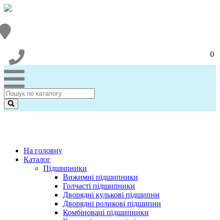
0
На головну
Каталог
Підшипники
Вижимні підшипники
Голчасті підшипники
Дворядні кулькові підшипни
Дворядні роликові підшипни
Комбіновані підшипники