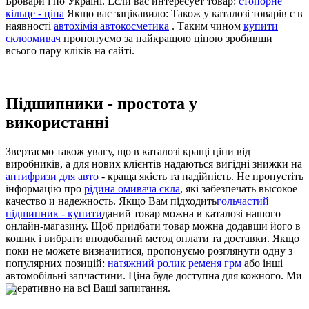
Бровари і по Україні. Если вас интересует товар:
стопорне
кільце - ціна
Якщо вас зацікавило: Також у каталозі товарів є в
наявності
автохімія автокосметика
. Таким чином
купити
склоомивач
пропонуємо за найкращою ціною зробивши
всього пару кліків на сайті.
Підшипники - простота у
використанні
Звертаємо також увагу, що в каталозі кращі ціни від
виробників, а для нових клієнтів надаються вигідні знижки на
антифризи для авто
- краща якість та надійність. Не пропустіть
інформацію про
рідина омивача скла
, які забезпечать высокое
качество и надежность. Якщо Вам підходить
гольчастий
підшипник - купити
даний товар можна в каталозі нашого
онлайн-магазину. Щоб придбати товар можна додавши його в
кошик і вибрати вподобаний метод оплати та доставки. Якщо
поки не можете визначитися, пропонуємо розглянути одну з
популярних позицій:
натяжний ролик ременя грм
або інші
автомобільні запчастини. Ціна буде доступна для кожного. Ми
оперативно на всі Ваші запитання.