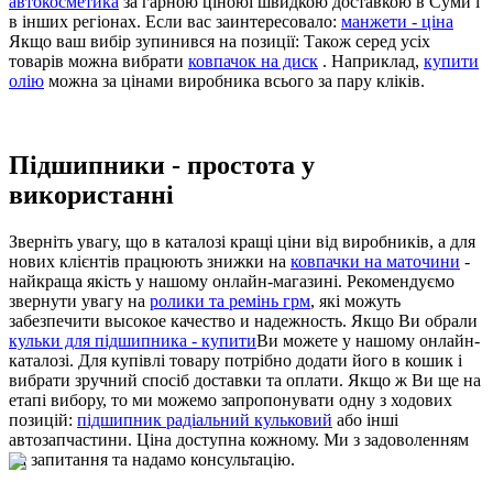
автокосметика
за гарною ціноюі швидкою доставкою в Суми і
в інших регіонах. Если вас заинтересовало:
манжети - ціна
Якщо ваш вибір зупинився на позиції: Також серед усіх
товарів можна вибрати
ковпачок на диск
. Наприклад,
купити
олію
можна за цінами виробника всього за пару кліків.
Підшипники - простота у
використанні
Зверніть увагу, що в каталозі кращі ціни від виробників, а для
нових клієнтів працюють знижки на
ковпачки на маточини
-
найкраща якість у нашому онлайн-магазині. Рекомендуємо
звернути увагу на
ролики та ремінь грм
, які можуть
забезпечити высокое качество и надежность. Якщо Ви обрали
кульки для підшипника - купити
Ви можете у нашому онлайн-
каталозі. Для купівлі товару потрібно додати його в кошик і
вибрати зручний спосіб доставки та оплати. Якщо ж Ви ще на
етапі вибору, то ми можемо запропонувати одну з ходових
позицій:
підшипник радіальний кульковий
або інші
автозапчастини. Ціна доступна кожному. Ми з задоволенням
на запитання та надамо консультацію.