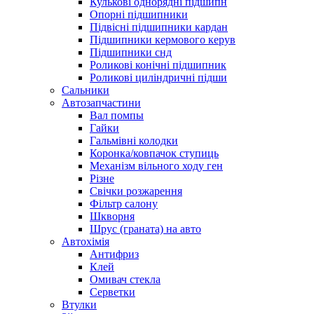
Кулькові однорядні підшипн
Опорні підшипники
Підвісні підшипники кардан
Підшипники кермового керув
Підшипники снд
Роликові конічні підшипник
Роликові циліндричні підши
Сальники
Автозапчастини
Вал помпы
Гайки
Гальмівні колодки
Коронка/ковпачок ступиць
Механізм вільного ходу ген
Різне
Свічки розжарення
Фільтр салону
Шкворня
Шрус (граната) на авто
Автохімія
Антифриз
Клей
Омивач стекла
Серветки
Втулки