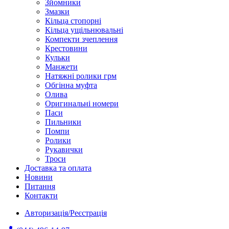
Зйомники
Змазки
Кільца стопорні
Кільца ущільнювальні
Компекти зчеплення
Крестовини
Кульки
Манжети
Натяжні ролики грм
Обгінна муфта
Олива
Оригинальні номери
Паси
Пильники
Помпи
Ролики
Рукавички
Троси
Доставка та оплата
Новини
Питання
Контакти
Авторизація/Реєстрація