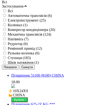
Всі
Застосування
Всі
Автоматична трансмісія (
6
)
Електроінструмент (
25
)
Колінвал (
1
)
Компресор кондиціонера (
20
)
Механічна трансмісія (
124
)
Напіввісь (
7
)
Редуктор (
6
)
Ремінний привід (
12
)
Рульова колонка (
6
)
Ступиця (
183
)
Шків натяжіння (
1
)
Підшипник 51100 (8100) CHINA
18.00
10X24X9

CHINA
Купити
Підшипник 625-2Z KG ***