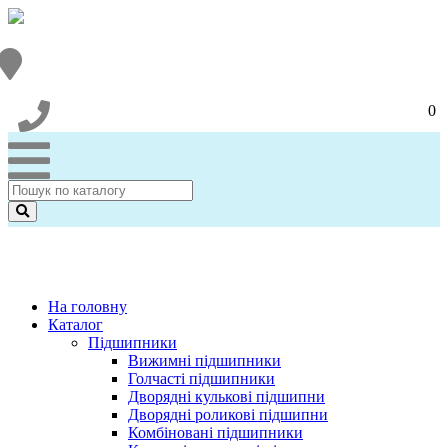
0
На головну
Каталог
Підшипники
Вижимні підшипники
Голчасті підшипники
Дворядні кулькові підшипни
Дворядні роликові підшипни
Комбіновані підшипники