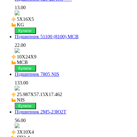
13.00
5X16X5

KG
Купити
Підшипник 51100 (8100) MCB
22.00
10X24X9

MCB
Купити
Підшипник 7805 NIS
133.00
25.987X57.15X17.462

NIS
Купити
Підшипник 2М5-23Ю2Т
56.00
3X10X4
