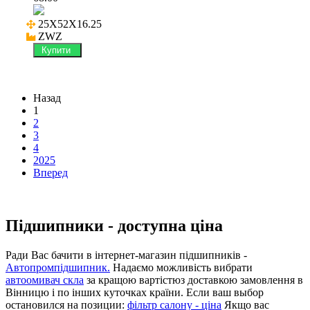
25X52X16.25

ZWZ
Купити
Назад
1
2
3
4
2025
Вперед
Підшипники - доступна ціна
Ради Вас бачити в інтернет-магазин підшипників -
Автопромпідшипник.
Надаємо можливість вибрати
автоомивач скла
за кращою вартістюз доставкою замовлення в
Вінницю і по інших куточках країни. Если ваш выбор
остановился на позиции:
фільтр салону - ціна
Якщо вас