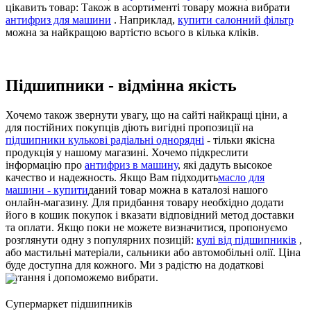
цікавить товар: Також в асортименті товару можна вибрати
антифриз для машини
. Наприклад,
купити салонний фільтр
можна за найкращою вартістю всього в кілька кліків.
Підшипники - відмінна якість
Хочемо також звернути увагу, що на сайті найкращі ціни, а
для постійних покупців діють вигідні пропозиції на
підшипники кулькові радіальні однорядні
- тільки якісна
продукція у нашому магазині. Хочемо підкреслити
інформацію про
антифриз в машину
, які дадуть высокое
качество и надежность. Якщо Вам підходить
масло для
машини - купити
даний товар можна в каталозі нашого
онлайн-магазину. Для придбання товару необхідно додати
його в кошик покупок і вказати відповідний метод доставки
та оплати. Якщо поки не можете визначитися, пропонуємо
розглянути одну з популярних позицій:
кулі від підшипників
,
або мастильні матеріали, сальники або автомобільні олії. Ціна
буде доступна для кожного. Ми з радістю на додаткові
питання і допоможемо вибрати.
Cупермаркет підшипників