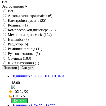
Всі
Застосування
Всі
Автоматична трансмісія (
6
)
Електроінструмент (
25
)
Колінвал (
1
)
Компресор кондиціонера (
20
)
Механічна трансмісія (
124
)
Напіввісь (
7
)
Редуктор (
6
)
Ремінний привід (
11
)
Рульова колонка (
5
)
Ступиця (
183
)
Шків натяжіння (
1
)
Підшипник 51100 (8100) CHINA
18.00
10X24X9

CHINA
Купити
Підшипник 625-2Z KG ***