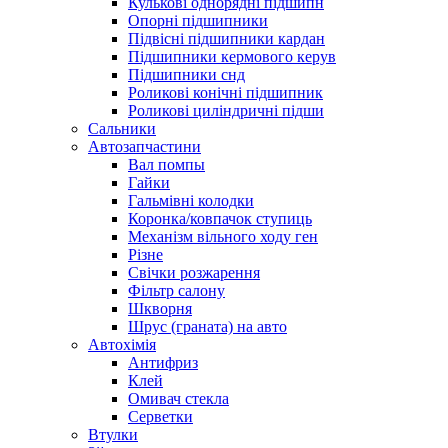
Кулькові однорядні підшипн
Опорні підшипники
Підвісні підшипники кардан
Підшипники кермового керув
Підшипники снд
Роликові конічні підшипник
Роликові циліндричні підши
Сальники
Автозапчастини
Вал помпы
Гайки
Гальмівні колодки
Коронка/ковпачок ступиць
Механізм вільного ходу ген
Різне
Свічки розжарення
Фільтр салону
Шкворня
Шрус (граната) на авто
Автохімія
Антифриз
Клей
Омивач стекла
Серветки
Втулки