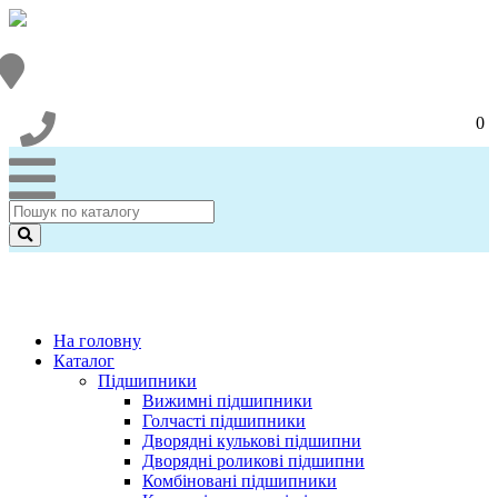
0
На головну
Каталог
Підшипники
Вижимні підшипники
Голчасті підшипники
Дворядні кулькові підшипни
Дворядні роликові підшипни
Комбіновані підшипники