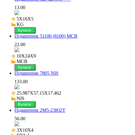
13.00
5X16X5

KG
Купити
Підшипник 51100 (8100) MCB
22.00
10X24X9

MCB
Купити
Підшипник 7805 NIS
133.00
25.987X57.15X17.462

NIS
Купити
Підшипник 2М5-23Ю2Т
56.00
3X10X4
