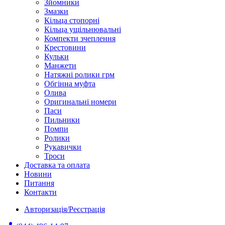
Зйомники
Змазки
Кільца стопорні
Кільца ущільнювальні
Компекти зчеплення
Крестовини
Кульки
Манжети
Натяжні ролики грм
Обгінна муфта
Олива
Оригинальні номери
Паси
Пильники
Помпи
Ролики
Рукавички
Троси
Доставка та оплата
Новини
Питання
Контакти
Авторизація/Реєстрація